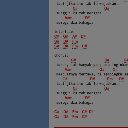
 tapi jika itu tak terwujudkan..

C#
G#
 sungguh ku tak mengapa..

A#m
D#
 semoga dia bahagia

C#
G#
A#
D#
G#
D#
Fm
G#
D#
Fm
C#
...

chorus:

G#
D#
G
 tuhan, tak banyak yang aku inginkan..

A#m
G#
C#
 membuatnya tertawa, di sampingku selamanya

G#
D#
Fm
D#
 tapi jika itu tak terwujudkan..

C#
G#
 sungguh ku tak mengapa..

A#m
D#
 semoga dia bahagia

G#
D#
Fm
C#
D#
G#
D#
Fm
C#