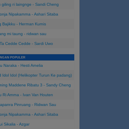
 giling ri laingnge - Sandi Cheng
onja Nipakamma - Ashari Sitaba
 Bajikku - Herman Kumis
ng mi taung - ridwan sau
 Ta Cedde Cedde - Sardi Uwo
INGAN POPULER
u Naraka - Hesti Amelia
 Idol Idol (Helikopter Turun Ke padang)
ing Maddene Ribatu 3 - Sandy Cheng
u Ri Amma - Ivan Van Houten
apanra Pinruang - Ridwan Sau
onja Nipakamma - Ashari Sitaba
ui Sikalia - Azgar