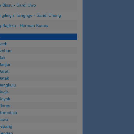
 Bissu - Sardi Uwo
 giling ri laingnge - Sandi Cheng
 Bajikku - Herman Kumis
L
Aceh
Ambon
ali
anjar
arat
Batak
Bengkulu
Bugis
Dayak
lores
Gorontalo
Jawa
Jepang
Kendari