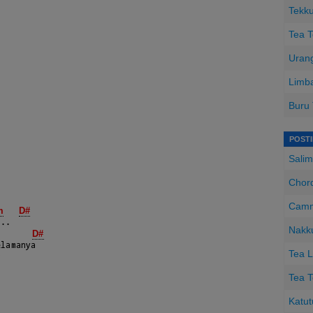
Tekku
Tea T
Urang
Limba
Buru
POST
Salim
Chord
Camm
m
D#
Nakk
D#
Tea L
Tea T
Katut