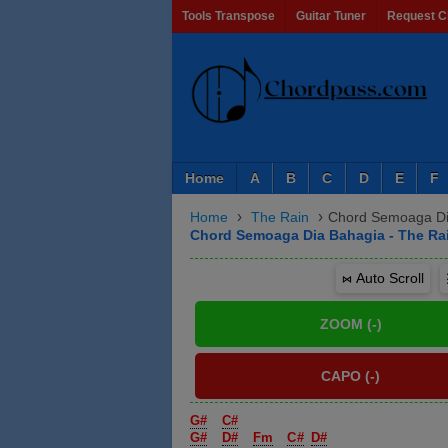
Tools Transpose
Guitar Tuner
Request C
Home
A
B
C
D
E
F
›
›
Home
The Rain
Chord Semoaga Di
Chord Semoaga Dia Bahagia - The Ra
⋈ Auto Scroll
G#
C#
G#
D#
Fm
C#
D#