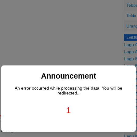
Tebba
Tekku
Urang
LABE
Lagu 
Lagu 
Lagu B
Lagu B
Lagu B
Announcement
Lagu 
Lagu 
An error occurred while processing the data. You will be
redirected..
Lagu 
Lagu 
Lagu F
1
Lagu 
m
D#
..

Lagu 
D#
Lagu 
lamanya

Lagu 