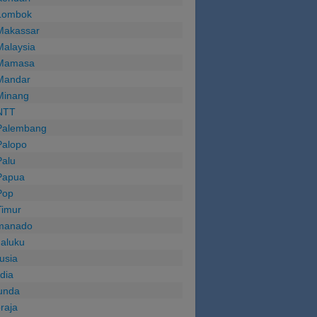
Lombok
Makassar
Malaysia
Mamasa
Mandar
Minang
NTT
Palembang
Palopo
Palu
Papua
Pop
Timur
manado
aluku
usia
ndia
unda
oraja