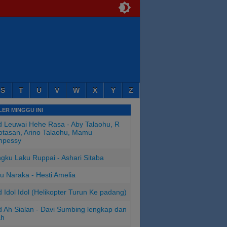
S
T
U
V
W
X
Y
Z
ER MINGGU INI
 Leuwai Hehe Rasa - Aby Talaohu, R
tasan, Arino Talaohu, Mamu
mpessy
ngku Laku Ruppai - Ashari Sitaba
u Naraka - Hesti Amelia
 Idol Idol (Helikopter Turun Ke padang)
 Ah Sialan - Davi Sumbing lengkap dan
ah