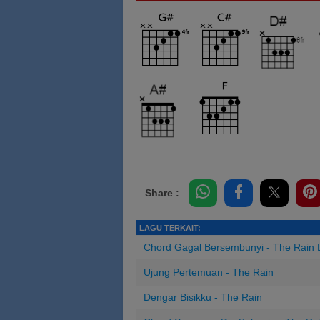
Share :
LAGU TERKAIT:
Chord Gagal Bersembunyi - The Rain
Ujung Pertemuan - The Rain
Dengar Bisikku - The Rain