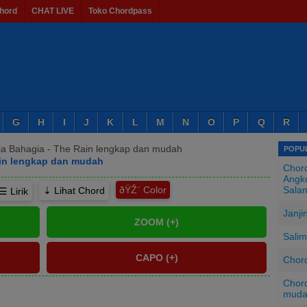
hord
CHAT LIVE
Toko Chordpass
G
H
I
J
K
L
M
N
O
P
Q
R
a Bahagia - The Rain lengkap dan mudah
POPUL
in lengkap dan mudah
Chord
Angko
ðŸŽ¨
Sala
⇣ Lihat Chord
☰ Lirik
Janji
Salim
Chord
Chord
mud