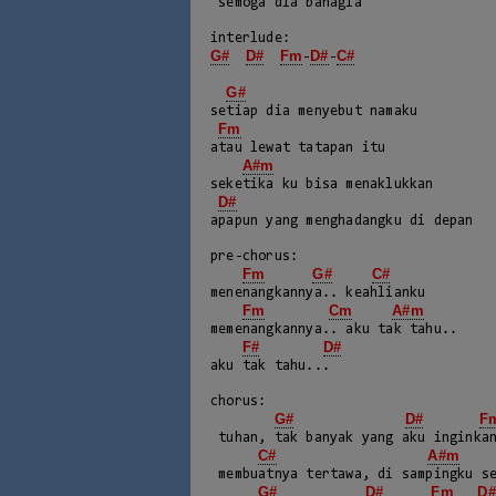
 semoga dia bahagia

G#
D#
Fm
D#
C#
-
-
G#
setiap dia menyebut namaku

Fm
atau lewat tatapan itu

A#m
seketika ku bisa menaklukkan

D#
apapun yang menghadangku di depan

pre-chorus:

Fm
G#
C#
menenangkannya.. keahlianku

Fm
Cm
A#m
memenangkannya.. aku tak tahu..

F#
D#
aku tak tahu...

chorus:

G#
D#
F
 tuhan, tak banyak yang aku inginkan
C#
A#m
 membuatnya tertawa, di sampingku se
G#
D#
Fm
D#