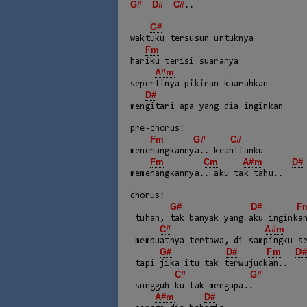
G#
D#
C#
..

G#
waktuku tersusun untuknya

Fm
hariku terisi suaranya

A#m
sepertinya pikiran kuarahkan

D#
mengitari apa yang dia inginkan

pre-chorus:

Fm
G#
C#
menenangkannya.. keahlianku

Fm
Cm
A#m
D#
memenangkannya.. aku tak tahu..

chorus:

G#
D#
F
 tuhan, tak banyak yang aku inginkan..

C#
A#m
 membuatnya tertawa, di sampingku selamanya

G#
D#
Fm
D#
 tapi jika itu tak terwujudkan..

C#
G#
 sungguh ku tak mengapa..

A#m
D#