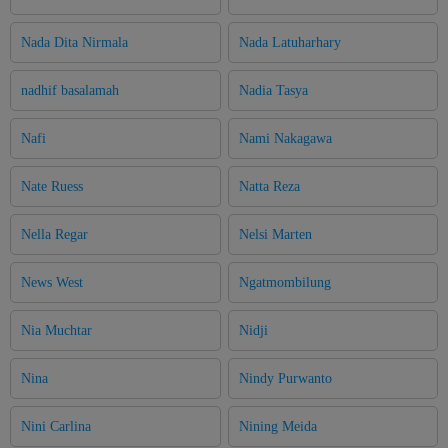
Nada Dita Nirmala
Nada Latuharhary
nadhif basalamah
Nadia Tasya
Nafi
Nami Nakagawa
Nate Ruess
Natta Reza
Nella Regar
Nelsi Marten
News West
Ngatmombilung
Nia Muchtar
Nidji
Nina
Nindy Purwanto
Nini Carlina
Nining Meida