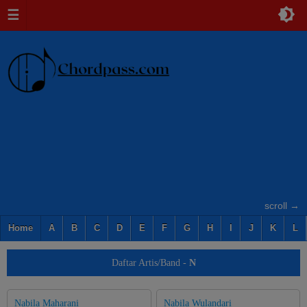
☰
scroll →
Home
A
B
C
D
E
F
G
H
I
J
K
L
Daftar Artis/Band -
N
Nabila Maharani
Nabila Wulandari