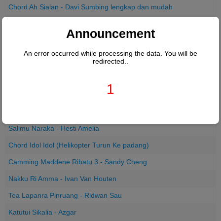
Chord Ah Sialan - Davi Sumbing lengkap dan mudah
Tea Tonja Nipakamma - Ashari Sitaba
Announcement
Tekku giling ri laingnge - Sandi Cheng
An error occurred while processing the data. You will be
Urang Bajikku - Herman Kumis
redirected..
Buru Ta Cedde Cedde - Sardi Uwo
1
Tana ogi wanuakku - Tenri ukke
POSTINGAN POPULER
Salimu Naraka - Hesti Amelia
Chord Idol Idol (Helikopter Turun Ke padang)
Camming Maddene Ribatu 3 - Sandy Cheng
Nakku Ri Amma - Ivan Van Houten
Tea Lapanra Pinruang - Ridwan Sau
Katutui Sikalia - Azgar