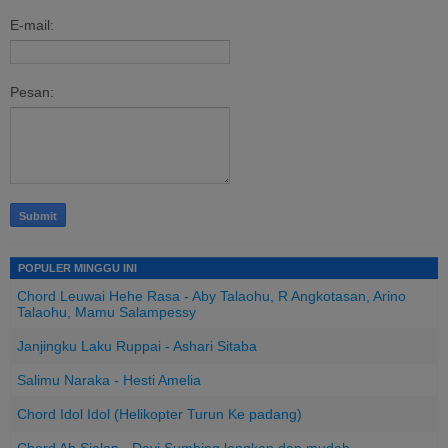
E-mail:
Pesan:
POPULER MINGGU INI
Chord Leuwai Hehe Rasa - Aby Talaohu, R Angkotasan, Arino
Talaohu, Mamu Salampessy
Janjingku Laku Ruppai - Ashari Sitaba
Salimu Naraka - Hesti Amelia
Chord Idol Idol (Helikopter Turun Ke padang)
Chord Ah Sialan - Davi Sumbing lengkap dan mudah