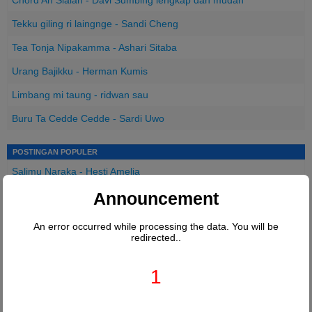
Tekku giling ri laingnge - Sandi Cheng
Tea Tonja Nipakamma - Ashari Sitaba
Urang Bajikku - Herman Kumis
Limbang mi taung - ridwan sau
Buru Ta Cedde Cedde - Sardi Uwo
POSTINGAN POPULER
Salimu Naraka - Hesti Amelia
Announcement
Chord Idol Idol (Helikopter Turun Ke padang)
Camming Maddene Ribatu 3 - Sandy Cheng
An error occurred while processing the data. You will be
redirected..
Nakku Ri Amma - Ivan Van Houten
Tea Lapanra Pinruang - Ridwan Sau
1
Tea Tonja Nipakamma - Ashari Sitaba