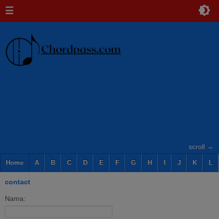
☰
scroll →
Home
A
B
C
D
E
F
G
H
I
J
K
L
contact
Nama: