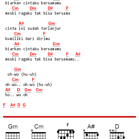
 biarkan cintaku bersamamu

Cm
Dm
D#
F
 meski ragaku tak bisa bersama

A#
Gm
 cinta ini sudah terlanjur

Cm
F
 kumiliki dari dirimu

A#
Gm
 biarkan cintaku bersamamu

Cm
Dm
D#
F
A#
 meski ragaku tak bisa bersamamu..

Gm
  oh-wo (hu-uh)

Cm
F
 oh-wo.. oh-wo (hu-uh)

A#
D
Gm
Cm
 ho.. wo oh

F
A#
D
G