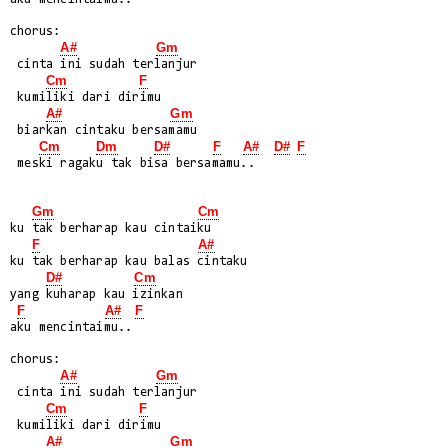
chorus:

A#
Gm
 cinta ini sudah terlanjur

Cm
F
 kumiliki dari dirimu

A#
Gm
 biarkan cintaku bersamamu

Cm
Dm
D#
F
A#
D#
F
 meski ragaku tak bisa bersamamu..

Gm
Cm
ku tak berharap kau cintaiku

F
A#
ku tak berharap kau balas cintaku

D#
Cm
yang kuharap kau izinkan

F
A#
F
aku mencintaimu..

chorus:

A#
Gm
 cinta ini sudah terlanjur

Cm
F
 kumiliki dari dirimu

A#
Gm