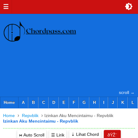
☰
scroll →
Home
A
B
C
D
E
F
G
H
I
J
K
L
›
›
Home
Repvblik
Izinkan Aku Mencintaimu - Repvblik
Izinkan Aku Mencintaimu - Repvblik
⇣ Lihat Chord
⋈ Auto Scroll
☰ Lirik
ðŸŽ¨