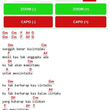
Gm
Cm
F
A#
D
Gm
Cm
F
A#
D
Gm
Cm
sungguh benar kucintaimu

F
A#
meski kau tak anggapku ada

D#
Cm
ku tak akan memintamu

A
D
untuk mencintaiku

Gm
Gm
ku tak berharap kau cintaiku

F
A#
ku tak berharap kau balas cintaku

D#
Cm
yang kuharap kau izinkan

F
A#
F
aku mencintaimu..
