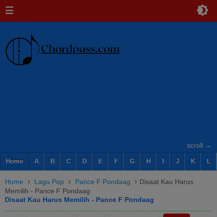
☰
scroll →
Home
A
B
C
D
E
F
G
H
I
J
K
L
›
›
›
Home
Lagu Pop
Pance F Pondaag
Disaat Kau Harus
Memilih - Pance F Pondaag
Disaat Kau Harus Memilih - Pance F Pondaag