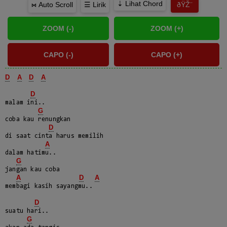
⇣ Lihat Chord
⋈ Auto Scroll
☰ Lirik
ðŸŽ¨
D
A
D
A
D
malam ini..

G
coba kau renungkan

D
di saat cinta harus memilih

A
dalam hatimu..

G
jangan kau coba

A
D
A
membagi kasih sayangmu..

D
suatu hari..

G