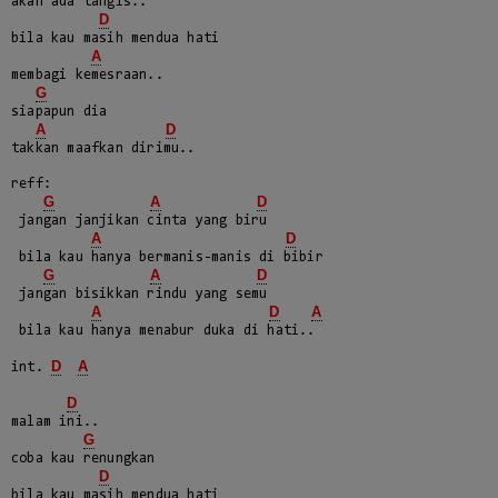
akan ada tangis..

D
bila kau masih mendua hati

A
membagi kemesraan..

G
siapapun dia 

A
D
takkan maafkan dirimu..

reff:

G
A
D
 jangan janjikan cinta yang biru

A
D
 bila kau hanya bermanis-manis di bibir

G
A
D
 jangan bisikkan rindu yang semu

A
D
A
 bila kau hanya menabur duka di hati..

D
A
int. 
D
malam ini..

G
coba kau renungkan

D
bila kau masih mendua hati
