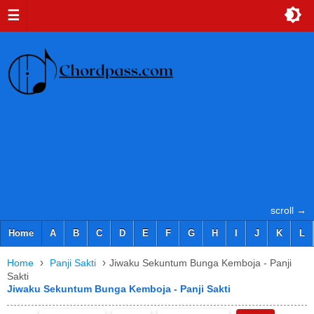
☰
scroll →
Home
A
B
C
D
E
F
G
H
I
J
K
L
›
›
Home
Panji Sakti
Jiwaku Sekuntum Bunga Kemboja - Panji
Sakti
Jiwaku Sekuntum Bunga Kemboja - Panji Sakti