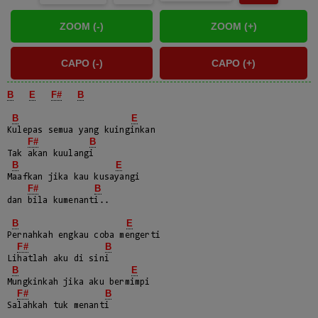
B
E
F#
B
B
E
Kulepas semua yang kuinginkan

F#
B
Tak akan kuulangi

B
E
Maafkan jika kau kusayangi

F#
B
dan bila kumenanti..

B
E
Pernahkah engkau coba mengerti

F#
B
Lihatlah aku di sini

B
E
Mungkinkah jika aku bermimpi

F#
B
Salahkah tuk menanti
