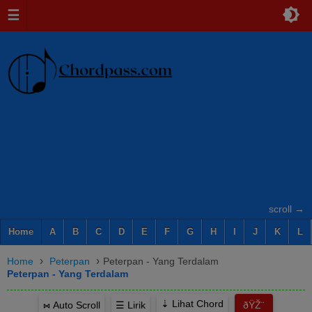
☰
scroll →
Home
A
B
C
D
E
F
G
H
I
J
K
L
›
›
Home
Peterpan
Peterpan - Yang Terdalam
Peterpan - Yang Terdalam
⇣ Lihat Chord
⋈ Auto Scroll
☰ Lirik
ðŸŽ¨