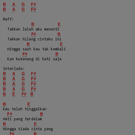
B
A
G
F#
B
A
G
F#
Reff:

B
E
  Takkan lelah aku menanti

F#
B
  Takkan hilang cintaku ini

B
E
  Hingga saat kau tak kembali

F#
B
  Kan kukenang di hati saja

B
A
G
F#
B
A
G
F#
B
A
G
F#
B
A
G
F#
B
E
F#
B
B
E
Kau telah tinggalkan 

F#
B
B
E
Hingga tiada cinta yang 

F#
B