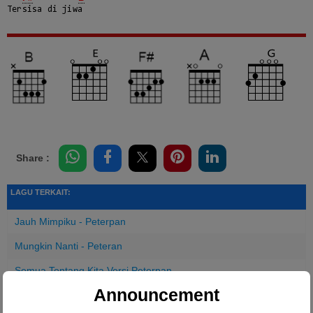
Tersisa di jiwa
Share :
LAGU TERKAIT:
Jauh Mimpiku - Peterpan
Mungkin Nanti - Peteran
Semua Tentang Kita Versi Peterpan
Announcement
2DSD - Peterpan