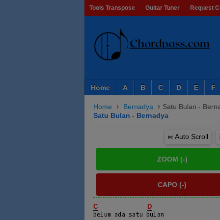
Tools Transpose
Guitar Tuner
Request C
Home
A
B
C
D
E
F
›
›
Home
Bernadya
Satu Bulan - Bern
Satu Bulan - Bernadya
⋈ Auto Scroll
C
D