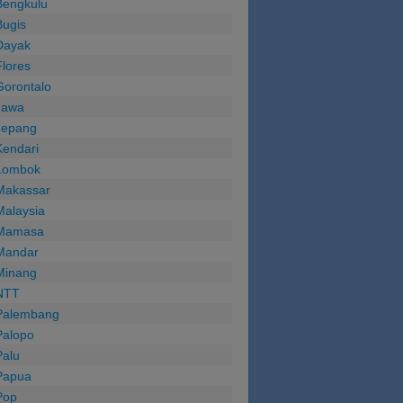
Bengkulu
Bugis
Dayak
lores
Gorontalo
Jawa
Jepang
Kendari
Lombok
Makassar
Malaysia
Mamasa
Mandar
Minang
NTT
Palembang
Palopo
Palu
Papua
Pop