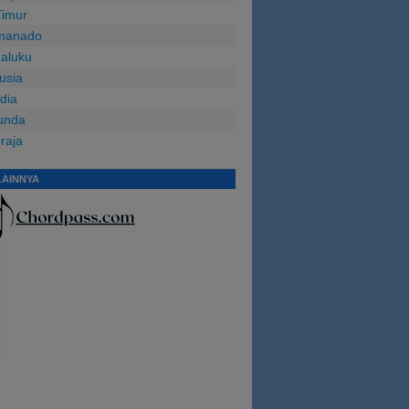
Timur
manado
aluku
usia
ndia
unda
oraja
LAINNYA