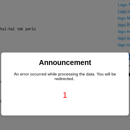
Lagu 
Lagu 
lagu M
lagu R
lagu i
lagu s
lagu t
LINK 
Announcement
An error occurred while processing the data. You will be
redirected..
1
G
ga
