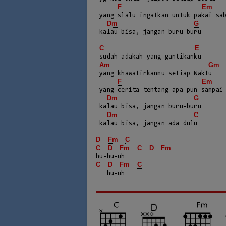
F
Em
 yang slalu ingatkan untuk pakai sabuk pengamanmu

Dm
G
 kalau bisa, jangan buru-buru

C
E
 sudah adakah yang gantikanku

Am
Gm
 yang khawatirkanmu setiap Waktu

F
Em
 yang cerita tentang apa pun sampai hal-hal tak perlu

Dm
G
 kalau bisa, jangan buru-buru

Dm
C
 kalau bisa, jangan ada dulu

D
Fm
C
C
D
Fm
C
D
Fm
C
D
Fm
C
   hu-uh