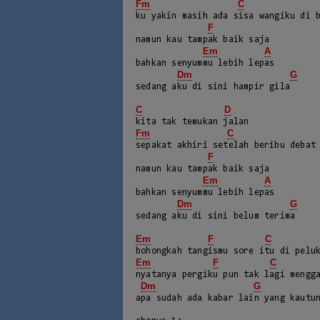
Fm
C
ku yakin masih ada sisa wangiku di b
F
namun kau tampak baik saja

Em
A
bahkan senyummu lebih lepas

Dm
G
sedang aku di sini hampir gila

C
D
Fm
C
sepakat akhiri setelah beribu debat 
F
namun kau tampak baik saja

Em
A
bahkan senyummu lebih lepas

Dm
G
sedang aku di sini belum terima

Em
F
C
Em
F
C
nyatanya pergiku pun tak lagi mengga
Dm
G
apa sudah ada kabar lain yang kautun