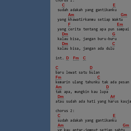
chorus 1:

C
E
 sudah adakah yang gantikanku

Am
Gm
 yang khawatirkanmu setiap Waktu

F
Em
 yang cerita tentang apa pun sampai hal-hal tak perlu

Dm
G
 kalau bisa, jangan buru-buru

Dm
C
 kalau bisa, jangan ada dulu

D
Fm
C
int. 
C
D
Fm
C
Am
D
tak apa, mungkin kau lupa

Dm
A#
atau sudah ada hati yang harus kauja
chorus 2:

C
E
 sudah adakah yang gantikanku

Am
Gm
 yg kau antar-jemput setiap sabtu
