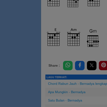
Share :
LAGU TERKAIT:
Chord Rabun Jauh - Bernadya lengka
Apa Mungkin - Bernadya
Satu Bulan - Bernadya