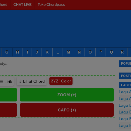
hord
CHAT LIVE
Toko Chordpass
G
H
I
J
K
L
M
N
O
P
Q
R
adya
POPUL
POST
ðŸŽ¨
⇣ Lihat Chord
☰ Lirik
LABE
Lagu 
Lagu 
Lagu B
Lagu B
Lagu B
Lagu 