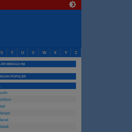
S
T
U
V
W
X
Y
Z
ER MINGGU INI
INGAN POPULER
L
Aceh
Ambon
ali
anjar
arat
Batak