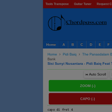
Tools Transpose
Guitar Tuner
Request C
Home
A
B
C
D
E
F
›
›
Home
Pidi Baiq
The Panasdalam 
Bank
Sisi Sunyi Nusantara - Pidi Baiq Fea
⋈ Auto Scroll