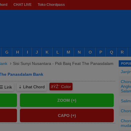
hord
CHAT LIVE
Toko Chordpass
G
H
I
J
K
L
M
N
O
P
Q
R
›
Bank
Sisi Sunyi Nusantara - Pidi Baiq Feat The Panasdalam
POPUL
Janji
t The Panasdalam Bank
Chord
Angko
ðŸŽ¨
⇣ Lihat Chord
☰ Lirik
Sala
Salim
Chord
Chord
mud