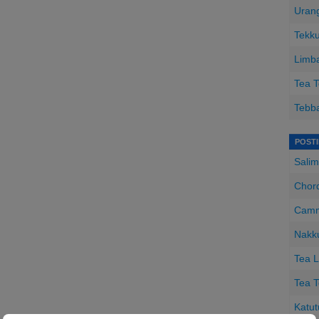
Urang
Tekku
Limba
Tea T
Tebba
POST
Salim
Chord
Camm
Nakk
Tea L
Tea T
Katut