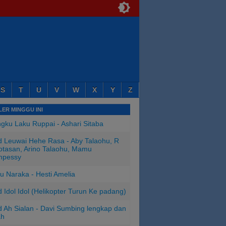
S
T
U
V
W
X
Y
Z
ER MINGGU INI
ngku Laku Ruppai - Ashari Sitaba
 Leuwai Hehe Rasa - Aby Talaohu, R
tasan, Arino Talaohu, Mamu
mpessy
u Naraka - Hesti Amelia
 Idol Idol (Helikopter Turun Ke padang)
 Ah Sialan - Davi Sumbing lengkap dan
ah