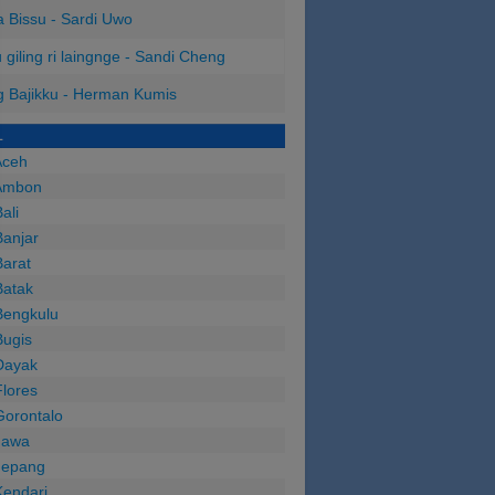
 Bissu - Sardi Uwo
 giling ri laingnge - Sandi Cheng
 Bajikku - Herman Kumis
L
Aceh
Ambon
ali
anjar
arat
Batak
Bengkulu
Bugis
Dayak
lores
Gorontalo
Jawa
Jepang
Kendari