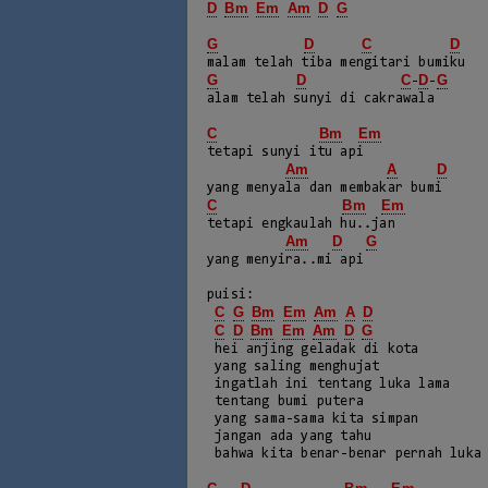
D
Bm
Em
Am
D
G
G
D
C
D
G
D
C
D
G
-
-
alam telah sunyi di cakrawala 

C
Bm
Em
tetapi sunyi itu api

Am
A
D
C
Bm
Em
tetapi engkaulah hu..jan

Am
D
G
yang menyira..mi api

puisi:

C
G
Bm
Em
Am
A
D
C
D
Bm
Em
Am
D
G
 hei anjing geladak di kota

 yang saling menghujat

 ingatlah ini tentang luka lama

 tentang bumi putera

 yang sama-sama kita simpan

 jangan ada yang tahu

 bahwa kita benar-benar pernah luka
