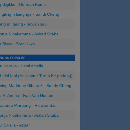
 Bajikku - Herman Kumis
 giling ri laingnge - Sandi Cheng
ng mi taung - ridwan sau
onja Nipakamma - Ashari Sitaba
 Bissu - Sardi Uwo
INGAN POPULER
u Naraka - Hesti Amelia
 Idol Idol (Helikopter Turun Ke padang)
ing Maddene Ribatu 3 - Sandy Cheng
u Ri Amma - Ivan Van Houten
apanra Pinruang - Ridwan Sau
onja Nipakamma - Ashari Sitaba
ui Sikalia - Azgar