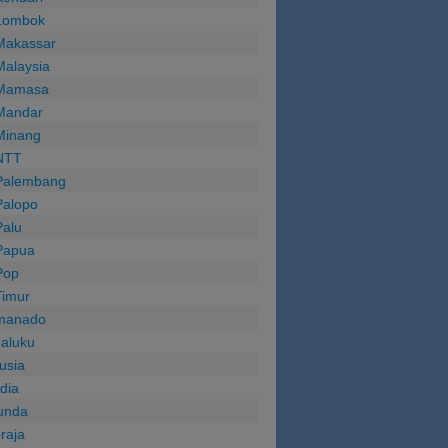
Lombok
Makassar
Malaysia
Mamasa
Mandar
Minang
NTT
Palembang
Palopo
Palu
Papua
Pop
Timur
manado
aluku
usia
ndia
unda
oraja