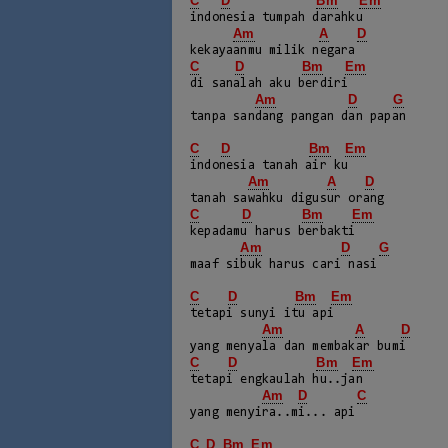
C
D
Bm
Em
indonesia tumpah darahku

Am
A
D
C
D
Bm
Em
di sanalah aku berdiri

Am
D
G
tanpa sandang pangan dan papan

C
D
Bm
Em
indonesia tanah air ku

Am
A
D
C
D
Bm
Em
kepadamu harus berbakti

Am
D
G
maaf sibuk harus cari nasi

C
D
Bm
Em
tetapi sunyi itu api

Am
A
D
C
D
Bm
Em
tetapi engkaulah hu..jan

Am
D
C
yang menyira..mi... api

C
D
Bm
Em