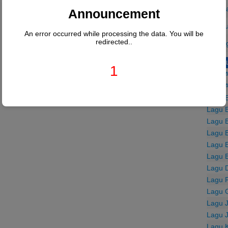
Tebba
Announcement
Tekku
An error occurred while processing the data. You will be
redirected..
Urang
LABE
1
Lagu 
Lagu 
Lagu B
Lagu B
Lagu B
Lagu 
Lagu 
Lagu 
Lagu 
Lagu F
Lagu 
Lagu 
Lagu 
Lagu 