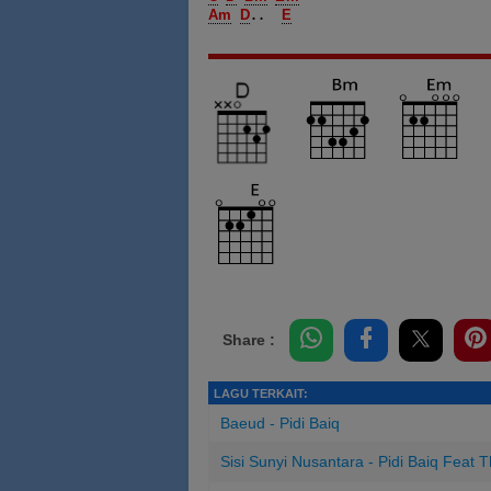
Am
D
E
..  
Share :
LAGU TERKAIT:
Baeud - Pidi Baiq
Sisi Sunyi Nusantara - Pidi Baiq Feat