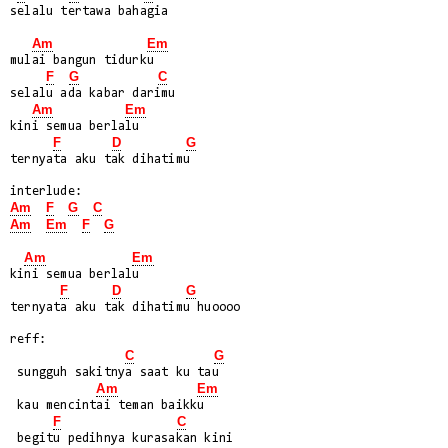
selalu tertawa bahagia

Am
Em
mulai bangun tidurku

F
G
C
selalu ada kabar darimu

Am
Em
kini semua berlalu

F
D
G
ternyata aku tak dihatimu

Am
F
G
C
Am
Em
F
G
Am
Em
kini semua berlalu

F
D
G
ternyata aku tak dihatimu huoooo

reff:

C
G
 sungguh sakitnya saat ku tau

Am
Em
 kau mencintai teman baikku

F
C
 begitu pedihnya kurasakan kini
