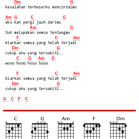
Dm
G
 kesalahan terbesarku mencintaimu

Am
G
C
G
 aku kan pergi jauh darimu

Am
G
 tuk melupakan semua tentangmu

F
C
Am
 biarkan semua yang telah terjadi

Dm
G
 cukup aku yang tersakiti..

C
G
Am
G
 wooo hooo houo houo

F
C
Am
 biarkan semua yang telah terjadi

Dm
G
 cukup aku yang tersakiti..

G
C
F
C