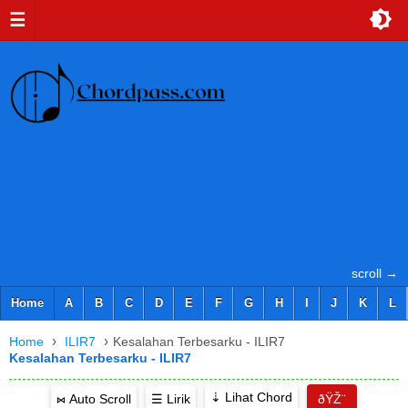
☰
scroll →
Home
A
B
C
D
E
F
G
H
I
J
K
L
›
›
Home
ILIR7
Kesalahan Terbesarku - ILIR7
Kesalahan Terbesarku - ILIR7
⇣ Lihat Chord
⋈ Auto Scroll
☰ Lirik
ðŸŽ¨