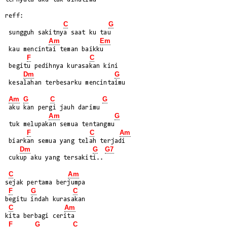
reff:

C
G
 sungguh sakitnya saat ku tau

Am
Em
 kau mencintai teman baikku

F
C
 begitu pedihnya kurasakan kini

Dm
G
 kesalahan terbesarku mencintaimu

Am
G
C
G
 aku kan pergi jauh darimu

Am
G
 tuk melupakan semua tentangmu

F
C
Am
 biarkan semua yang telah terjadi

Dm
G
G7
 cukup aku yang tersakiti..

C
Am
sejak pertama berjumpa

F
G
C
begitu indah kurasakan

C
Am
kita berbagi cerita

F
G
C