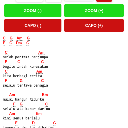
C
G
Am
G
F
C
Dm
G
C
Am
sejak pertama berjumpa

F
G
C
begitu indah kurasakan

C
Am
kita berbagi cerita

F
G
C
selalu tertawa bahagia

Am
Em
mulai bangun tidurku

F
G
C
selalu ada kabar darimu

Am
Em
kini semua berlalu

F
D
G
ternyata aku tak dihatimu
